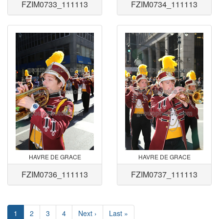
FZIM0733_111113
FZIM0734_111113
HAVRE DE GRACE
HAVRE DE GRACE
FZIM0736_111113
FZIM0737_111113
1
2
3
4
Next ›
Last »